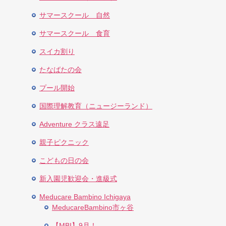
サマースクール 自然
サマースクール 食育
スイカ割り
たなばたの会
プール開始
国際理解教育（ニュージーランド）
Adventure クラス遠足
親子ピクニック
こどもの日の会
新入園児歓迎会・進級式
Meducare Bambino Ichigaya
MeducareBambino市ヶ谷
【MBI】9月！