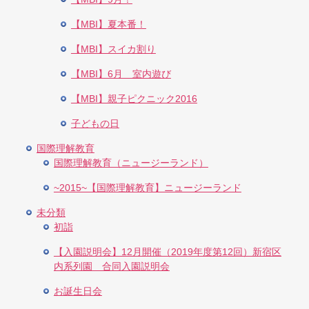
【MBI】夏本番！
【MBI】スイカ割り
【MBI】6月 室内遊び
【MBI】親子ピクニック2016
子どもの日
国際理解教育
国際理解教育（ニュージーランド）
~2015~【国際理解教育】ニュージーランド
未分類
初詣
【入園説明会】12月開催（2019年度第12回）新宿区
内系列園 合同入園説明会
お誕生日会