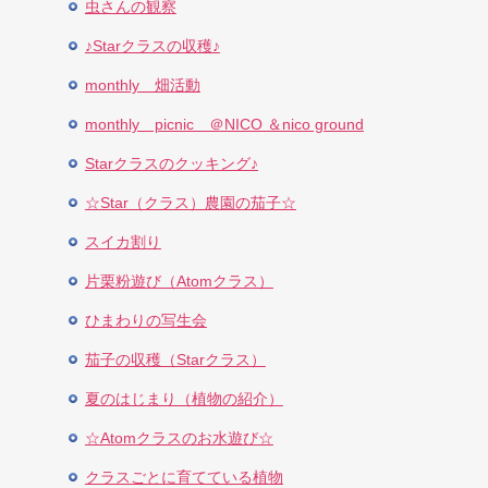
虫さんの観察
♪Starクラスの収穫♪
monthly 畑活動
monthly picnic ＠NICO ＆nico ground
Starクラスのクッキング♪
☆Star（クラス）農園の茄子☆
スイカ割り
片栗粉遊び（Atomクラス）
ひまわりの写生会
茄子の収穫（Starクラス）
夏のはじまり（植物の紹介）
☆Atomクラスのお水遊び☆
クラスごとに育てている植物