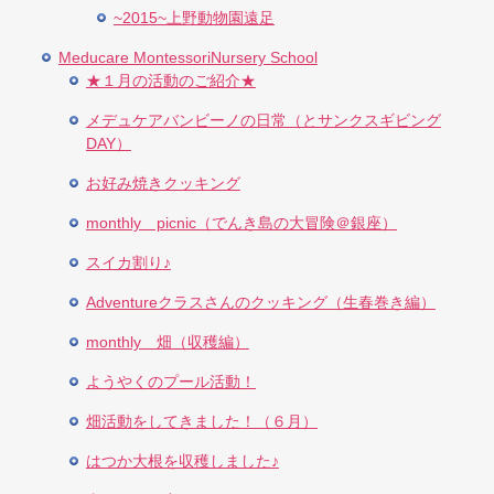
~2015~上野動物園遠足
Meducare MontessoriNursery School
★１月の活動のご紹介★
メデュケアバンビーノの日常（とサンクスギビング
DAY）
お好み焼きクッキング
monthly picnic（でんき島の大冒険＠銀座）
スイカ割り♪
Adventureクラスさんのクッキング（生春巻き編）
monthly 畑（収穫編）
ようやくのプール活動！
畑活動をしてきました！（６月）
はつか大根を収穫しました♪