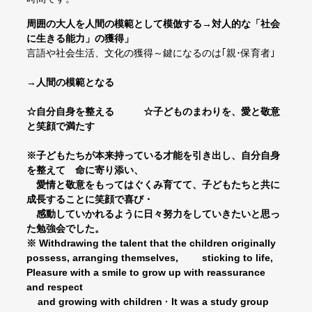
周囲の大人を人間の模範として模倣する→対人的な「社会
に生きる能力」の獲得」
言語や社会生活、文化の獲得～鍵になるのは｢親･保育者｣
→
人間の模範となる
☆自分自身を整える ☆子どものまわりを、愛と敬意
と笑顔で満たす
※子どもたちが本来持っている才能を引き出し、自分自身
を整えて 命に寄り添い、
愛情と敬意をもってはぐくみ育てて、子どもたちと共に
成長することに笑顔で喜び・
感動していかれるように日々努力をしていきたいと思っ
た勉強会でした。
※ Withdrawing the talent that the children originally
possess, arranging themselves,
sticking to life,
Pleasure with a smile to grow up with reassurance
and respect
and
growing with children · It was a study group