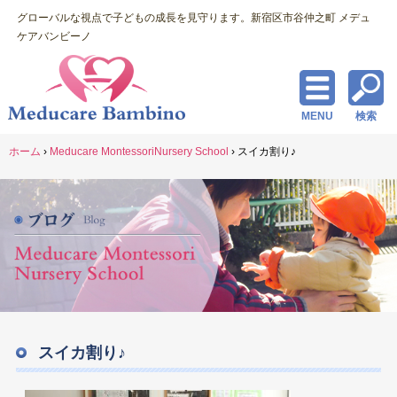
グローバルな視点で子どもの成長を見守ります。新宿区市谷仲之町 メデュ
ケアバンビーノ
MENU
検索
ホーム
›
Meducare MontessoriNursery School
›
スイカ割り♪
スイカ割り♪